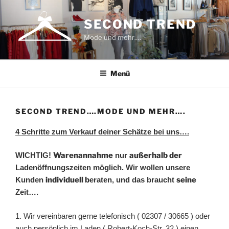
Zum
Inhalt
SECOND TREND
springen
Mode und mehr….
Menü
SECOND TREND….MODE UND MEHR….
4 Schritte zum Verkauf deiner Schätze bei uns….
WICHTIG!
Warenannahme
nur
außerhalb der
Ladenöffnungszeiten möglich. Wir wollen unsere
Kunden
individuell b
eraten, und das braucht
seine
Zeit….
1. Wir vereinbaren gerne telefonisch ( 02307 / 30665 ) oder
auch persönlich im Laden ( Robert-Koch-Str. 32 ) einen